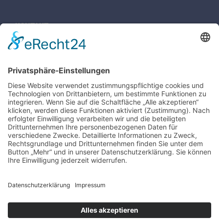
KONTAKT
Grundschule Huntlosen
Bahnhofstraße 84
26197 Großenkneten
Tel: 04487 99759-0
vwa@gs-huntlosen.de
www.gs-huntlosen.de