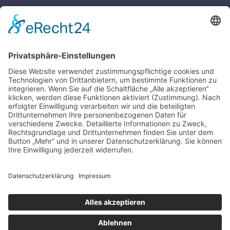
KONTAKT
Grundschule Huntlosen
Bahnhofstraße 84
26197 Großenkneten
Tel: 04487 99759-0
vwa@gs-huntlosen.de
www.gs-huntlosen.de