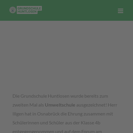
Zum
Inhalt
springen
Auszeichnung als
Umweltschule
Die Grundschule Huntlosen wurde bereits zum
zweiten Mal als
Umweltschule
ausgezeichnet! Herr
Illgen hat in Osnabrück die Ehrung zusammen mit
Schülerinnen und Schüler aus der Klasse 4b
entgegengenommen und auf dem Forum am