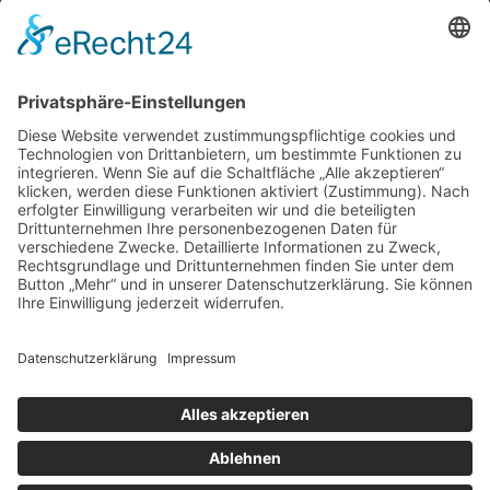
KONTAKT
Grundschule Huntlosen
Bahnhofstraße 84
26197 Großenkneten
Tel: 04487 99759-0
vwa@gs-huntlosen.de
www.gs-huntlosen.de
© Copyright 2020-
2026 | Grundschule der
Gemeinde